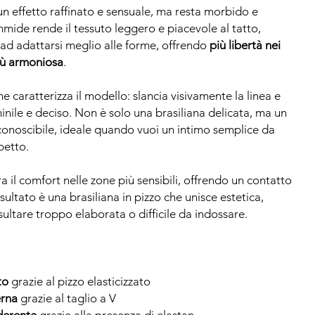
n effetto raffinato e sensuale, ma resta morbido e
iammide rende il tessuto leggero e piacevole al tatto,
o ad adattarsi meglio alle forme, offrendo
più libertà nei
più armoniosa
.
he caratterizza il modello: slancia visivamente la linea e
nile e deciso. Non è solo una brasiliana delicata, ma un
conoscibile, ideale quando vuoi un intimo semplice da
petto.
a il comfort nelle zone più sensibili, offrendo un contatto
risultato è una brasiliana in pizzo che unisce estetica,
sultare troppo elaborata o difficile da indossare.
to
grazie al pizzo elasticizzato
erna
grazie al taglio a V
aderente
grazie alla presenza di elastan