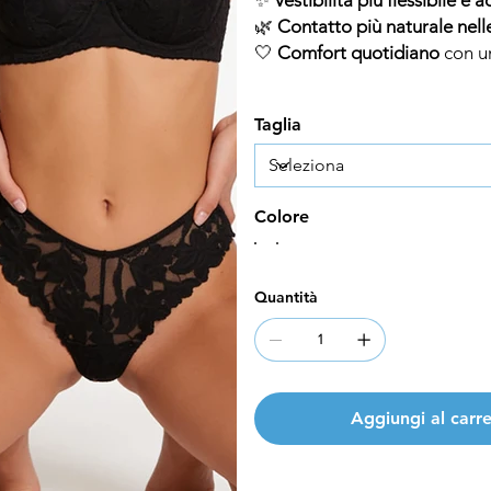
🌿
Contatto più naturale nell
🤍
Comfort quotidiano
con un
Taglia
Colore
Quantità
Aggiungi al carre