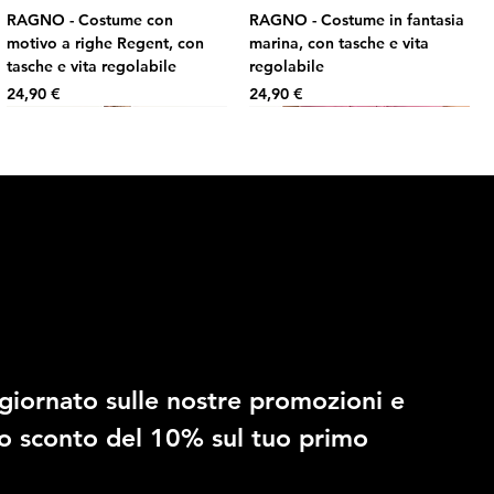
RAGNO - Costume con
RAGNO - Costume in fantasia
motivo a righe Regent, con
marina, con tasche e vita
tasche e vita regolabile
regolabile
Prezzo
Prezzo
24,90 €
24,90 €
10% di sconto
giornato sulle nostre promozioni e 
RAGNO - Costume in fantasia
RAGNO - Slip regolabile in
no sconto del 10% sul tuo primo 
mimetica, con tasche e vita
microfibra stretch
regolabile
Prezzo
14,90 €