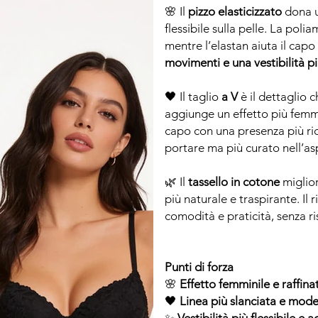
🌸 Il
pizzo elasticizzato
dona u
flessibile sulla pelle. La pol
mentre l’elastan aiuta il cap
movimenti e una vestibilità 
🖤 Il taglio
a V
è il dettaglio c
aggiunge un effetto più femmi
capo con una presenza più ri
portare ma più curato nell’as
🌿 Il
tassello in cotone
miglior
più naturale e traspirante. Il 
comodità e praticità, senza ri
Punti di forza
🌸
Effetto femminile e raffina
🖤
Linea più slanciata e mod
✨
Vestibilità più flessibile e 