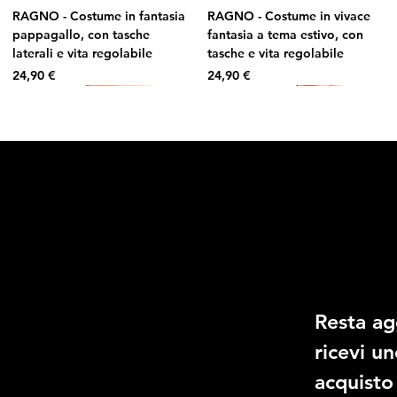
RAGNO - Costume in fantasia
RAGNO - Costume in vivace
pappagallo, con tasche
fantasia a tema estivo, con
laterali e vita regolabile
tasche e vita regolabile
Prezzo
Prezzo
24,90 €
24,90 €
O
Social
Ricevi il 
Link Utili
Facebook
Domande frequenti
Instagram
Resta ag
Termini e condizioni
TikTok
Informativa sulla privacy
RAGNO - Costume in fantasia
RAGNO - Reggiseno bikini
RAGNO - Costume in fantasia
RAGNO - Costume intero
ricevi u
Whatsapp
Spedizione e Consegna
floreale, con tasche e vita
con ferretto in microfibra
a righe, con tasche e vita
contenitivo con sostegno
Reso e Rimborso
acquisto
regolabile
stretch
regolabile
Prezzo
49,90 €
Informativa sui cookie