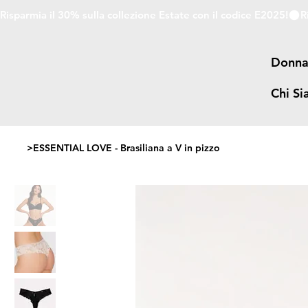
Risparmia il 30% sulla collezione Estate con il codice E2025!
Donn
Chi S
>
ESSENTIAL LOVE - Brasiliana a V in pizzo