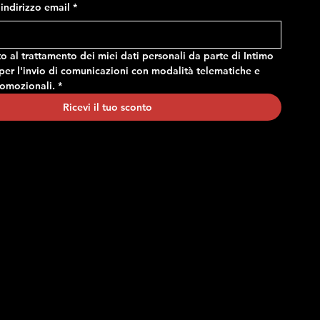
Prezzo
24,90 €
o indirizzo email
*
 al trattamento dei miei dati personali da parte di Intimo 
er l'invio di comunicazioni con modalità telematiche e 
romozionali.
*
Ricevi il tuo sconto