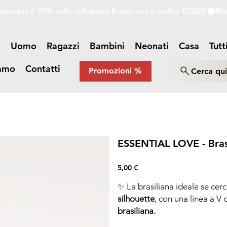
a
Uomo
Ragazzi
Bambini
Neonati
Casa
Tutt
iamo
Contatti
Promozioni %
Cerca qu
ESSENTIAL LOVE - Brasi
Prezzo
5,00 €
✨ La brasiliana ideale se cer
silhouette
, con una linea a V
brasiliana.