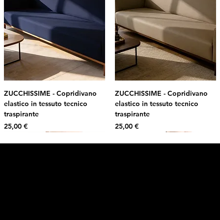
ZUCCHISSIME - Copridivano
ZUCCHISSIME - Copridivano
elastico in tessuto tecnico
elastico in tessuto tecnico
traspirante
traspirante
Prezzo
Prezzo
25,00 €
25,00 €
Intimo DI RUVO
Ricevi il 10% di sconto