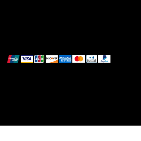
Reso e Rimborso
Informativa sui cookie
Pagamenti sicuri
Questi metodi di pagamento sono a scopo
illustrativo.
© 2025 Intimo DI RUVO - Tutti i diritti riservati
Powered by G. William Moschetta Web &
Comunicazione