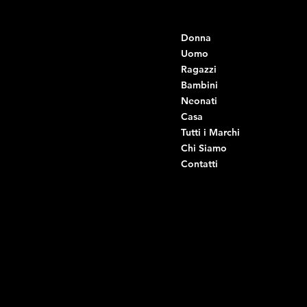
Contatti
Menu
Donna
+39 334 666 6379
info@intimodiruvo.it
Uomo
Ragazzi
Viale Istria 33, Andria
Bambini
Viale Istria 35, Andria
Neonati
Viale Istria 39, Andria
Casa
Viale Istria 58A, Andria
Tutti i Marchi
Via G. Ceruti 92, Andria
Chi Siamo
Contatti
Di Ruvo Gabriele
P.IVA: 08803590721
C.F: DRVGRL03R07A285K
Link Utili
Social
Domande frequenti
Facebook
Termini e condizioni
Instagram
Informativa sulla privacy
TikTok
Spedizione e Consegna
Whatsapp