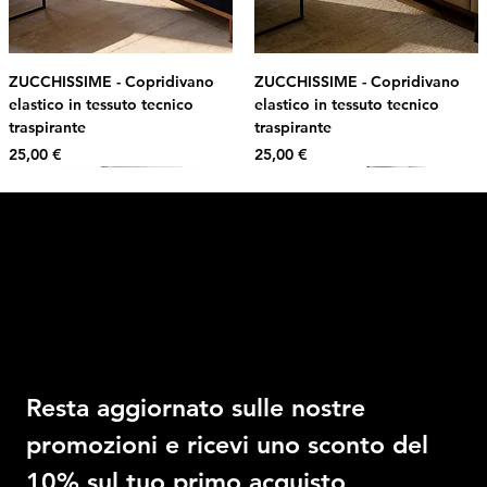
ZUCCHISSIME - Copridivano
ZUCCHISSIME - Copridivano
elastico in tessuto tecnico
elastico in tessuto tecnico
traspirante
traspirante
Prezzo
Prezzo
25,00 €
25,00 €
Intimo DI RUVO
Ricevi il 10% di sconto
Resta aggiornato sulle nostre 
promozioni e ricevi uno sconto del 
10% sul tuo primo acquisto