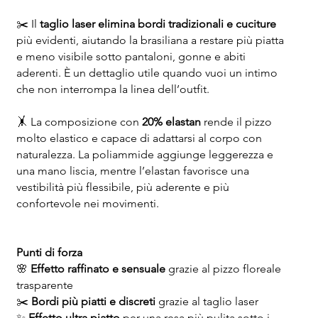
✂️ Il
taglio laser
elimina bordi tradizionali e cuciture
più evidenti, aiutando la brasiliana a restare più piatta
e meno visibile sotto pantaloni, gonne e abiti
aderenti. È un dettaglio utile quando vuoi un intimo
che non interrompa la linea dell’outfit.
🤸 La composizione con
20% elastan
rende il pizzo
molto elastico e capace di adattarsi al corpo con
naturalezza. La poliammide aggiunge leggerezza e
una mano liscia, mentre l’elastan favorisce una
vestibilità più flessibile, più aderente e più
confortevole nei movimenti.
Punti di forza
🌸
Effetto raffinato e sensuale
grazie al pizzo floreale
trasparente
✂️
Bordi più piatti e discreti
grazie al taglio laser
✨
Effetto ultra piatto
per una resa più pulita sotto i