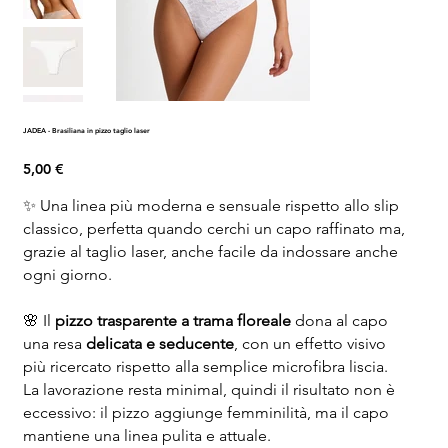
JADEA - Brasiliana in pizzo taglio laser
Prezzo
5,00 €
✨ Una linea più moderna e sensuale rispetto allo slip
classico, perfetta quando cerchi un capo raffinato ma,
grazie al taglio laser, anche facile da indossare anche
ogni giorno.
🌸 Il
pizzo trasparente a trama floreale
dona al capo
una resa
delicata e seducente
, con un effetto visivo
più ricercato rispetto alla semplice microfibra liscia.
La lavorazione resta minimal, quindi il risultato non è
eccessivo: il pizzo aggiunge femminilità, ma il capo
mantiene una linea pulita e attuale.