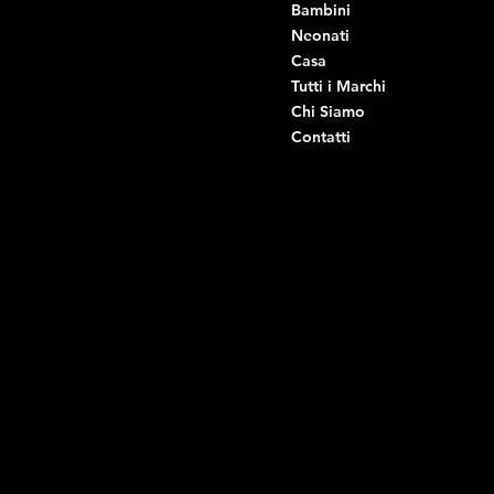
Viale Istria 33, Andria
Bambini
Viale Istria 35, Andria
Neonati
Viale Istria 39, Andria
Casa
Viale Istria 58A, Andria
Tutti i Marchi
Via G. Ceruti 92, Andria
Chi Siamo
Contatti
Di Ruvo Gabriele
P.IVA: 08803590721
C.F: DRVGRL03R07A285K
Link Utili
Social
Domande frequenti
Facebook
Termini e condizioni
Instagram
Informativa sulla privacy
TikTok
Spedizione e Consegna
Whatsapp
Reso e Rimborso
Informativa sui cookie