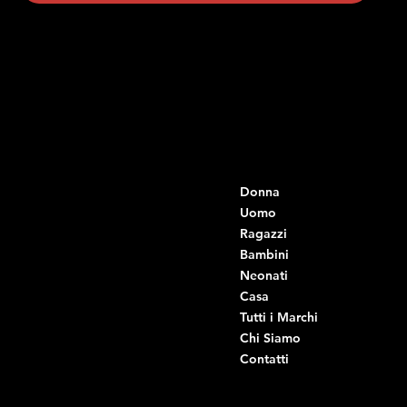
Contatti
Menu
Donna
+39 334 666 6379
info@intimodiruvo.it
Uomo
Ragazzi
Viale Istria 33, Andria
Bambini
Viale Istria 35, Andria
Neonati
Viale Istria 39, Andria
Casa
Viale Istria 58A, Andria
Tutti i Marchi
Via G. Ceruti 92, Andria
Chi Siamo
Contatti
Di Ruvo Gabriele
P.IVA: 08803590721