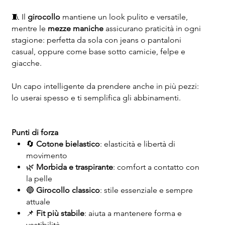
🧵 Il
girocollo
mantiene un look pulito e versatile,
mentre le
mezze maniche
assicurano praticità in ogni
stagione: perfetta da sola con jeans o pantaloni
casual, oppure come base sotto camicie, felpe e
giacche.
Un capo intelligente da prendere anche in più pezzi:
lo userai spesso e ti semplifica gli abbinamenti.
Punti di forza
🔄
Cotone bielastico
: elasticità e libertà di
movimento
🌿
Morbida e traspirante
: comfort a contatto con
la pelle
🔵
Girocollo classico
: stile essenziale e sempre
attuale
📌
Fit più stabile
: aiuta a mantenere forma e
vestibilità