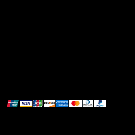
C.F: DRVGRL03R07A285K
Link Utili
Social
Domande frequenti
Facebook
Termini e condizioni
Instagram
Informativa sulla privacy
TikTok
Spedizione e Consegna
Whatsapp
Reso e Rimborso
Informativa sui cookie
Pagamenti sicuri
Questi metodi di pagamento sono a scopo
illustrativo.
© 2025 Intimo DI RUVO - Tutti i diritti riservati