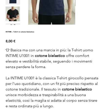
INTIME – T-shirt in cotone bielastico
Prezzo
8,00 €
👕 Basica ma con una marcia in più: la T-shirt uomo
INTIME U1001 in
cotone bielastico
offre comfort
elevato e vestibilità stabile, seguendo i movimenti
senza perdere la forma.
La INTIME U1001 è la classica T-shirt girocollo pensata
per l’uso quotidiano, con un fit più preciso rispetto al
cotone tradizionale. Il tessuto in
cotone bielastico
unisce morbidezza e traspirabilità a una buona
elasticità, così la maglia si adatta al corpo senza tirare
e resta ordinata più a lungo.