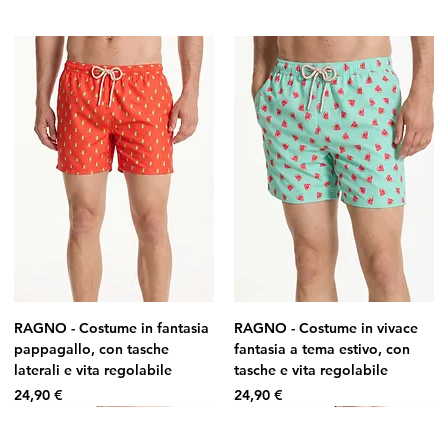
RAGNO - Costume in fantasia
RAGNO - Costume in vivace
pappagallo, con tasche
fantasia a tema estivo, con
laterali e vita regolabile
tasche e vita regolabile
Prezzo
Prezzo
24,90 €
24,90 €