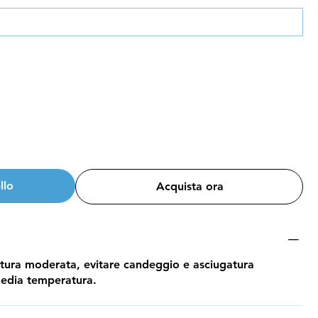
llo
Acquista ora
atura moderata, evitare candeggio e asciugatura
media temperatura.