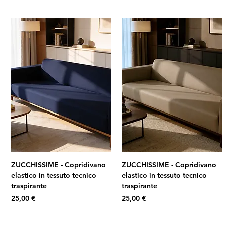
ZUCCHISSIME - Copridivano
ZUCCHISSIME - Copridivano
elastico in tessuto tecnico
elastico in tessuto tecnico
traspirante
traspirante
Prezzo
Prezzo
25,00 €
25,00 €