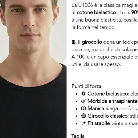
La U1006 è la classica maglia
al
cotone bielastico
. Il mix
90
a una buona elasticità, così l
la forma nel tempo.
🧵 Il
girocollo
dona un look pul
giacche, ma anche da sola nel
A
10€
, è un capo essenziale 
utile, da usare spesso.
Punti di forza
🔄
Cotone bielastico
: el
🌿
Morbida e traspirante
🧥
Manica lunga
: perfet
🔵
Girocollo classico
: st
📌
Fit stabile
: aiuta a ma
Taglia