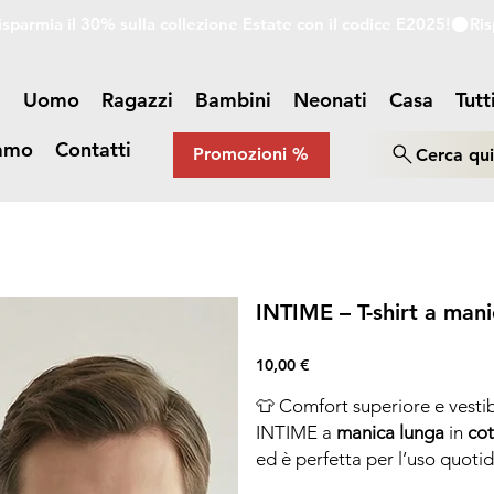
a
Uomo
Ragazzi
Bambini
Neonati
Casa
Tutt
iamo
Contatti
Promozioni %
Cerca qu
INTIME – T-shirt a mani
Prezzo
10,00 €
👕 Comfort superiore e vestib
INTIME a
manica lunga
in
cot
ed è perfetta per l’uso quotidi