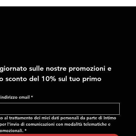
10% di sconto
giornato sulle nostre promozioni e 
RAGNO - Costume in fantasia
RAGNO - Slip regolabile in
no sconto del 10% sul tuo primo 
mimetica, con tasche e vita
microfibra stretch
regolabile
Prezzo
14,90 €
Prezzo
24,90 €
o indirizzo email
*
 al trattamento dei miei dati personali da parte di Intimo 
er l'invio di comunicazioni con modalità telematiche e 
romozionali.
*