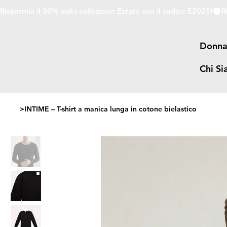
Risparmia il 30% sulla collezione Estate con il codice E2025!
Donn
Chi S
>
INTIME – T-shirt a manica lunga in cotone bielastico