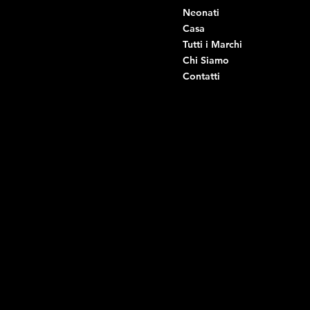
Viale Istria 35, Andria
Neonati
Viale Istria 39, Andria
Casa
Viale Istria 58A, Andria
Tutti i Marchi
Via G. Ceruti 92, Andria
Chi Siamo
Contatti
Di Ruvo Gabriele
P.IVA: 08803590721
C.F: DRVGRL03R07A285K
Link Utili
Social
Domande frequenti
Facebook
Termini e condizioni
Instagram
Informativa sulla privacy
TikTok
Spedizione e Consegna
Whatsapp
Reso e Rimborso
Informativa sui cookie