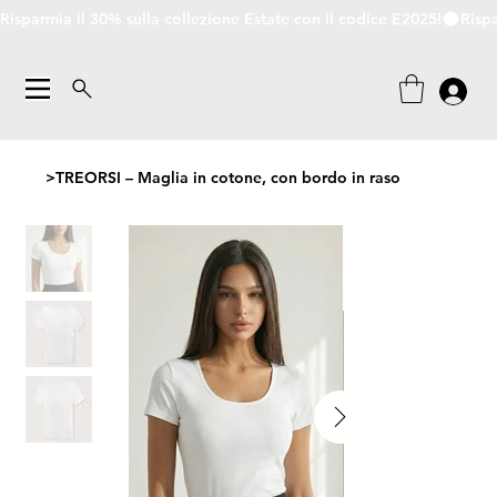
Risparmia il 30% sulla collezione Estate con il codice E2025!
>
TREORSI – Maglia in cotone, con bordo in raso