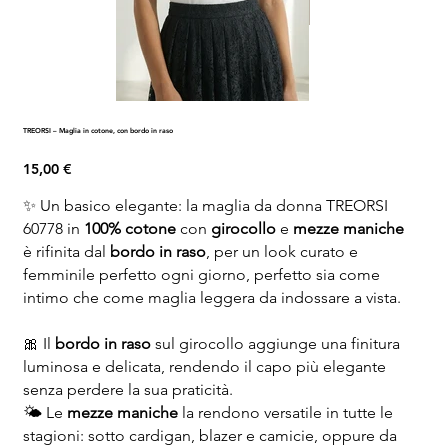
TREORSI – Maglia in cotone, con bordo in raso
Prezzo
15,00 €
✨ Un basico elegante: la maglia da donna TREORSI
60778 in
100% cotone
con
girocollo
e
mezze maniche
è rifinita dal
bordo in raso
, per un look curato e
femminile perfetto ogni giorno, perfetto sia come
intimo che come maglia leggera da indossare a vista.
🎀 Il
bordo in raso
sul girocollo aggiunge una finitura
luminosa e delicata, rendendo il capo più elegante
senza perdere la sua praticità.
🌤️ Le
mezze maniche
la rendono versatile in tutte le
stagioni: sotto cardigan, blazer e camicie, oppure da