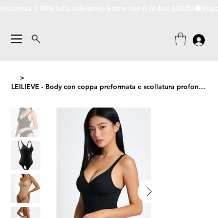
Risparmia il 30% sulla collezione Estate con il codice E2025!
>
LEILIEVE - Body con coppa preformata e scollatura profonda posteriore