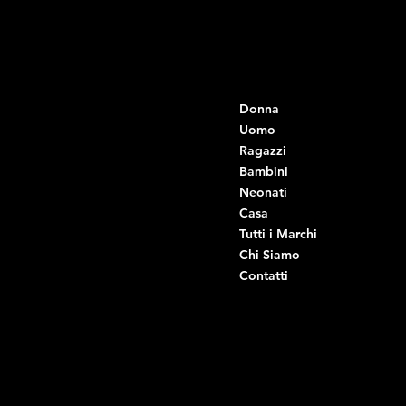
Contatti
Menu
Donna
+39 334 666 6379
info@intimodiruvo.it
Uomo
Ragazzi
Viale Istria 33, Andria
Bambini
Viale Istria 35, Andria
Neonati
Viale Istria 39, Andria
Casa
Viale Istria 58A, Andria
Tutti i Marchi
Via G. Ceruti 92, Andria
Chi Siamo
Contatti
Di Ruvo Gabriele
P.IVA: 08803590721
C.F: DRVGRL03R07A285K
Link Utili
Social