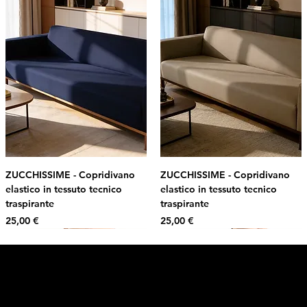
ZUCCHISSIME - Copridivano
ZUCCHISSIME - Copridivano
elastico in tessuto tecnico
elastico in tessuto tecnico
traspirante
traspirante
Prezzo
Prezzo
25,00 €
25,00 €
Intimo DI RUVO