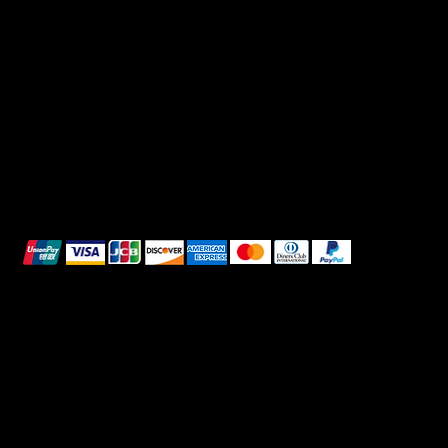
Domande frequenti
Facebook
Termini e condizioni
Instagram
Informativa sulla privacy
TikTok
Spedizione e Consegna
Whatsapp
Reso e Rimborso
Informativa sui cookie
Pagamenti sicuri
Questi metodi di pagamento sono a scopo
illustrativo.
© 2025 Intimo DI RUVO - Tutti i diritti riservati
Powered by G. William Moschetta Web &
Comunicazione