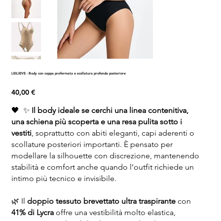
LEILIEVE - Body con coppa preformata e scollatura profonda posteriore
Prezzo
40,00 €
🖤 ✨
Il body ideale se cerchi una linea contenitiva,
una schiena più scoperta e una resa pulita sotto i
vestiti
, soprattutto con abiti eleganti, capi aderenti o
scollature posteriori importanti. È pensato per
modellare la silhouette con discrezione, mantenendo
stabilità e comfort anche quando l’outfit richiede un
intimo più tecnico e invisibile.
🌿 Il
doppio tessuto brevettato ultra traspirante
con
41% di Lycra
offre una vestibilità molto elastica,