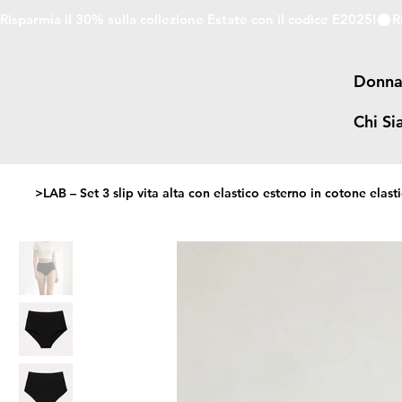
Risparmia il 30% sulla collezione Estate con il codice E2025!
Donn
Chi S
>
LAB – Set 3 slip vita alta con elastico esterno in cotone elast