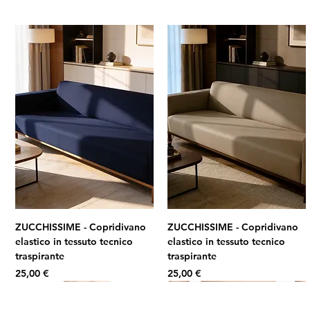
ZUCCHISSIME - Copridivano
ZUCCHISSIME - Copridivano
elastico in tessuto tecnico
elastico in tessuto tecnico
traspirante
traspirante
Prezzo
Prezzo
25,00 €
25,00 €