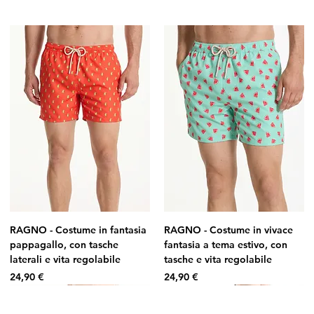
RAGNO - Costume in fantasia
RAGNO - Costume in vivace
pappagallo, con tasche
fantasia a tema estivo, con
laterali e vita regolabile
tasche e vita regolabile
Prezzo
Prezzo
24,90 €
24,90 €