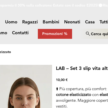
a
Uomo
Ragazzi
Bambini
Neonati
Casa
Tutt
iamo
Contatti
Promozioni %
Cerca qu
icizzato
LAB – Set 3 slip vita al
Prezzo
10,00 €
⬆️ Più copertura, più comfort
cotone elasticizzato
con
elas
avvolgente. Maggiore copertur
vestiti.