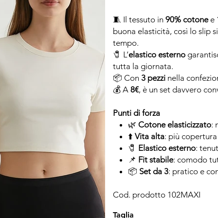
🧵 Il tessuto in
90% cotone
e
buona elasticità, così lo slip
tempo.
🧷 L’
elastico esterno
garantisc
tutta la giornata.
📦 Con
3 pezzi
nella confezio
💰 A
8€
, è un set davvero con
Punti di forza
🌿
Cotone elasticizzato
: 
⬆️
Vita alta
: più copertura
🧷
Elastico esterno
: tenu
📌
Fit stabile
: comodo tut
📦
Set da 3
: pratico e co
Cod. prodotto 102MAXI
Taglia