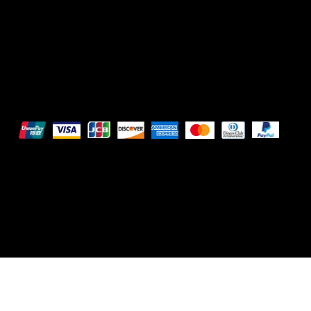
DRVGRL03R07A285K
Pagamenti sicuri
Questi metodi di pagamento sono a scopo illustrativo.
© 2025 Intimo DI RUVO - Tutti i diritti riservati
Powered by G. William Moschetta Web & Comunicazio