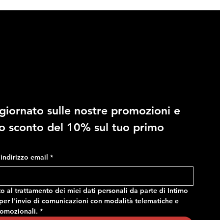
10% di sconto
giornato sulle nostre promozioni e 
RAGNO - Costume in fantasia
RAGNO - Slip regolabile in
no sconto del 10% sul tuo primo 
mimetica, con tasche e vita
microfibra stretch
regolabile
Prezzo
14,90 €
Prezzo
24,90 €
o indirizzo email
*
 al trattamento dei miei dati personali da parte di Intimo 
er l'invio di comunicazioni con modalità telematiche e 
romozionali.
*