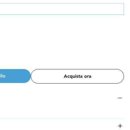
llo
Acquista ora