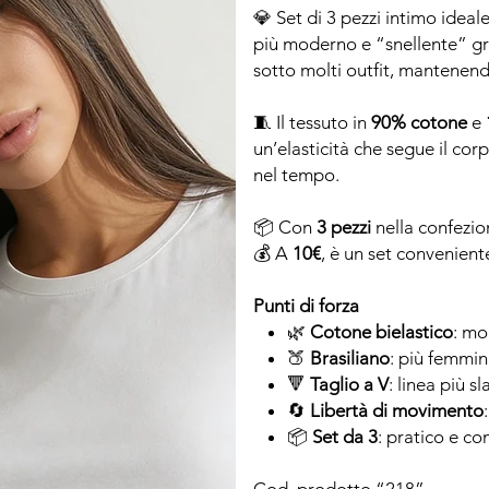
💎 Set di 3 pezzi intimo ideal
più moderno e “snellente” gr
sotto molti outfit, mantenen
🧵 Il tessuto in
90% cotone
e
un’elasticità che segue il cor
nel tempo.
📦 Con
3 pezzi
nella confezio
💰 A
10€
, è un set convenient
Punti di forza
🌿
Cotone bielastico
: mo
🍑
Brasiliano
: più femmin
🔻
Taglio a V
: linea più 
🔄
Libertà di movimento
📦
Set da 3
: pratico e co
Cod. prodotto “218”