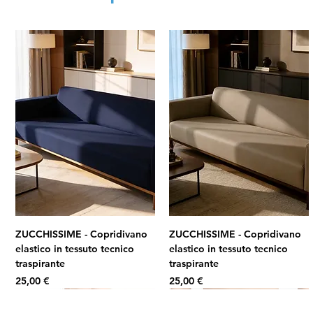
ZUCCHISSIME - Copridivano
ZUCCHISSIME - Copridivano
elastico in tessuto tecnico
elastico in tessuto tecnico
traspirante
traspirante
Prezzo
Prezzo
25,00 €
25,00 €