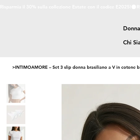
Risparmia il 30% sulla collezione Estate con il codice E2025!
Donn
Chi S
>
INTIMOAMORE – Set 3 slip donna brasiliano a V in cotone bi