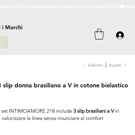
i i Marchi
i
Indietro
Avanti
ip donna brasiliano a V in cotone bielastico
: il set INTIMOAMORE 218 include
3 slip brasiliani a V
in
r valorizzare la linea senza rinunciare al comfort