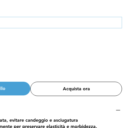
llo
Acquista ora
ta, evitare candeggio e asciugatura
mente per preservare elasticità e morbidezza.