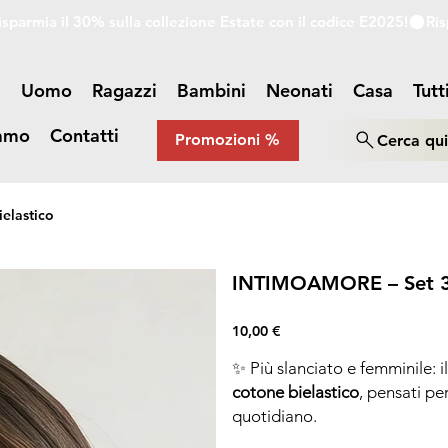
a
Uomo
Ragazzi
Bambini
Neonati
Casa
Tutt
iamo
Contatti
Promozioni %
Cerca qu
elastico
INTIMOAMORE – Set 3 sl
Prezzo
10,00 €
✨ Più slanciato e femminile
cotone bielastico
, pensati pe
quotidiano.