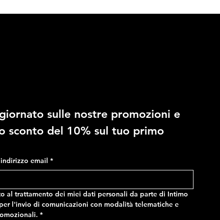
10% di sconto
giornato sulle nostre promozioni e 
RAGNO - Costume in fantasia
RAGNO - Slip regolabile in
no sconto del 10% sul tuo primo 
mimetica, con tasche e vita
microfibra stretch
regolabile
Prezzo
14,90 €
Prezzo
24,90 €
o indirizzo email
*
 al trattamento dei miei dati personali da parte di Intimo 
er l'invio di comunicazioni con modalità telematiche e 
romozionali.
*