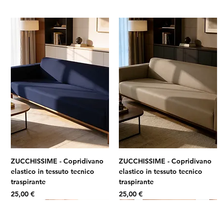
ZUCCHISSIME - Copridivano
ZUCCHISSIME - Copridivano
elastico in tessuto tecnico
elastico in tessuto tecnico
traspirante
traspirante
Prezzo
Prezzo
25,00 €
25,00 €