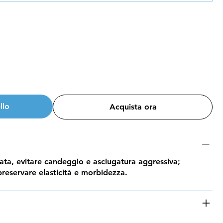
llo
Acquista ora
ta, evitare candeggio e asciugatura aggressiva;
reservare elasticità e morbidezza.