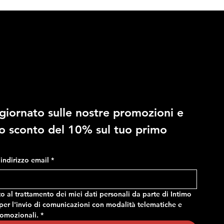
10% di sconto
giornato sulle nostre promozioni e 
RAGNO - Costume in fantasia
RAGNO - Slip regolabile in
no sconto del 10% sul tuo primo 
mimetica, con tasche e vita
microfibra stretch
regolabile
Prezzo
14,90 €
Prezzo
24,90 €
o indirizzo email
*
 al trattamento dei miei dati personali da parte di Intimo 
er l'invio di comunicazioni con modalità telematiche e 
romozionali.
*