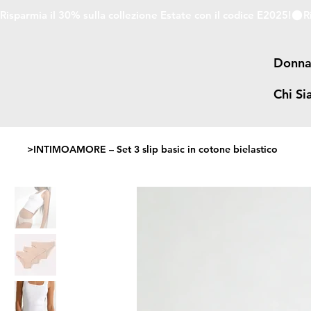
Risparmia il 30% sulla collezione Estate con il codice E2025!
Donn
Chi S
>
INTIMOAMORE – Set 3 slip basic in cotone bielastico