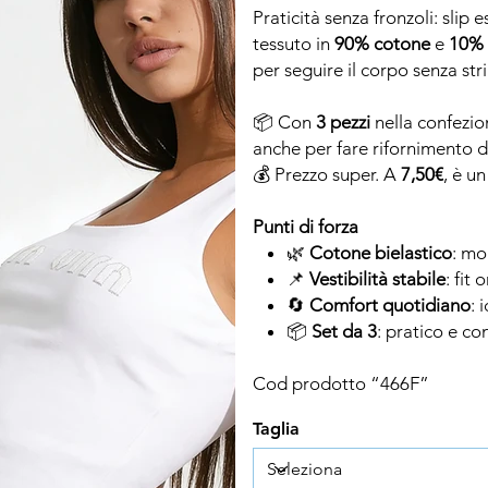
Praticità senza fronzoli: slip e
tessuto in
90% cotone
e
10% 
per seguire il corpo senza st
📦 Con
3 pezzi
nella confezio
anche per fare rifornimento di
💰 Prezzo super. A
7,50€
, è u
Punti di forza
🌿
Cotone bielastico
: mo
📌
Vestibilità stabile
: fit 
🔄
Comfort quotidiano
: 
📦
Set da 3
: pratico e co
Cod prodotto “466F”
Taglia