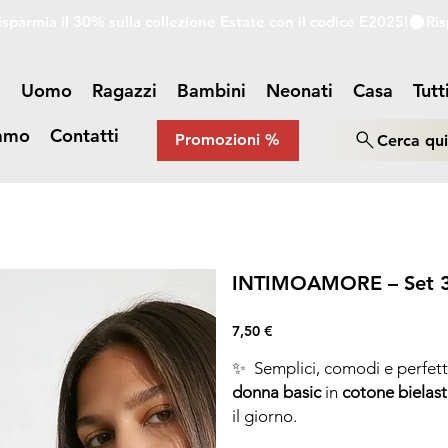
a
Uomo
Ragazzi
Bambini
Neonati
Casa
Tutt
iamo
Contatti
Promozioni %
Cerca qu
INTIMOAMORE – Set 3 sl
Prezzo
7,50 €
✨ Semplici, comodi e perfett
donna basic
in
cotone bielast
il giorno.