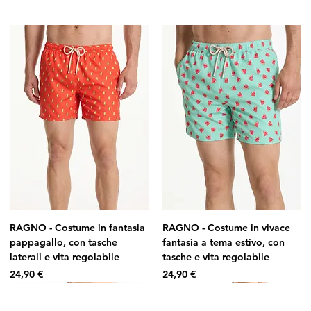
RAGNO - Costume in fantasia
RAGNO - Costume in vivace
pappagallo, con tasche
fantasia a tema estivo, con
laterali e vita regolabile
tasche e vita regolabile
Prezzo
Prezzo
24,90 €
24,90 €