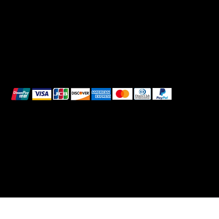
Spedizione e Consegna
Whatsapp
Reso e Rimborso
Informativa sui cookie
Pagamenti sicuri
Questi metodi di pagamento sono a scopo
illustrativo.
© 2025 Intimo DI RUVO - Tutti i diritti riservati
Powered by G. William Moschetta Web &
Comunicazione