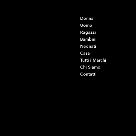
Contatti
Menu
Donna
+39 334 666 6379
info@intimodiruvo.it
Uomo
Ragazzi
Viale Istria 33, Andria
Bambini
Viale Istria 35, Andria
Neonati
Viale Istria 39, Andria
Casa
Viale Istria 58A, Andria
Tutti i Marchi
Via G. Ceruti 92, Andria
Chi Siamo
Contatti
Di Ruvo Gabriele
P.IVA: 08803590721
C.F: DRVGRL03R07A285K
Link Utili
Social
Domande frequenti
Facebook
Termini e condizioni
Instagram
Informativa sulla privacy
TikTok