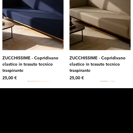
ZUCCHISSIME - Copridivano
ZUCCHISSIME - Copridivano
elastico in tessuto tecnico
elastico in tessuto tecnico
traspirante
traspirante
Prezzo
Prezzo
25,00 €
25,00 €
Intimo DI RUVO
Ricevi il 10% di sconto