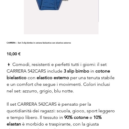
CARRERA – Set 3 slip bimbo in cotone bielastico con elastico esterno
Prezzo
10,00 €
👦 Comodi, resistenti e perfetti tutti i giorni: il set
CARRERA 542CARS include
3 slip bimbo
in
cotone
bielastico
con
elastico esterno
per una tenuta stabile
e un comfort che segue i movimenti. Colori inclusi
nel set: azzurro, grigio, blu notte.
Il set CARRERA 542CARS è pensato per la
quotidianità dei ragazzi: scuola, gioco, sport leggero
e tempo libero. Il tessuto in
90% cotone
e
10%
elastan
è morbido e traspirante, con la giusta