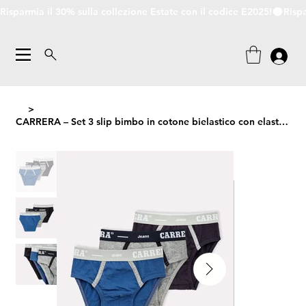
Risparmia il 30% sulla collezione Estate con il codice E2025!
>
CARRERA – Set 3 slip bimbo in cotone bielastico con elastico esterno