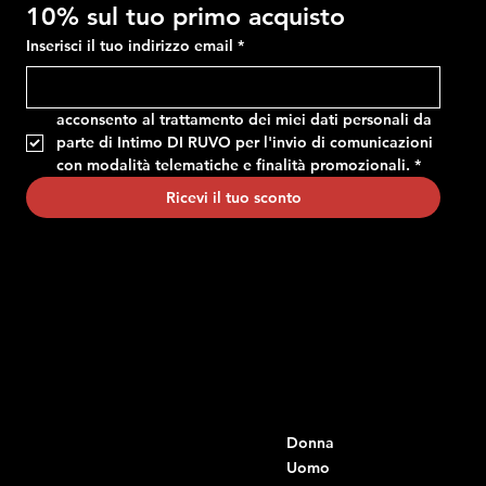
10% sul tuo primo acquisto
Inserisci il tuo indirizzo email
*
acconsento al trattamento dei miei dati personali da 
parte di Intimo DI RUVO per l'invio di comunicazioni 
con modalità telematiche e finalità promozionali.
*
Ricevi il tuo sconto
Contatti
Menu
Donna
+39 334 666 6379
info@intimodiruvo.it
Uomo