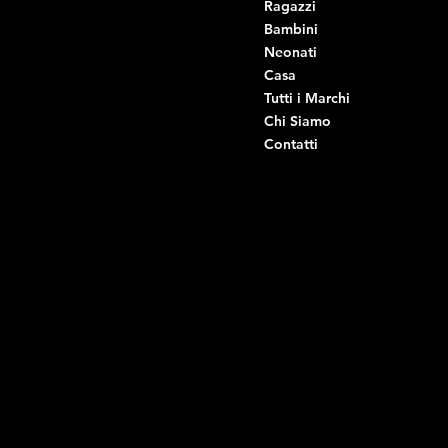
Ragazzi
Viale Istria 33, Andria
Bambini
Viale Istria 35, Andria
Neonati
Viale Istria 39, Andria
Casa
Viale Istria 58A, Andria
Tutti i Marchi
Via G. Ceruti 92, Andria
Chi Siamo
Contatti
Di Ruvo Gabriele
P.IVA: 08803590721
C.F: DRVGRL03R07A285K
Link Utili
Social
Domande frequenti
Facebook
Termini e condizioni
Instagram
Informativa sulla privacy
TikTok
Spedizione e Consegna
Whatsapp
Reso e Rimborso
Informativa sui cookie