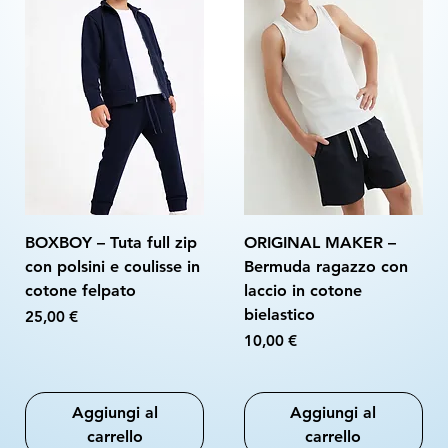
BOXBOY – Tuta full zip
ORIGINAL MAKER –
con polsini e coulisse in
Bermuda ragazzo con
cotone felpato
laccio in cotone
bielastico
Prezzo
25,00 €
Prezzo
10,00 €
Aggiungi al
Aggiungi al
carrello
carrello