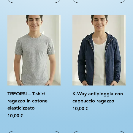
TREORSI – T-shirt
K-Way antipioggia con
ragazzo in cotone
cappuccio ragazzo
elasticizzato
Prezzo
10,00 €
Prezzo
10,00 €