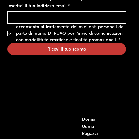
Inserisci il tuo indirizzo email
*
acconsento al trattamento dei miei dati personali da 
parte di Intimo DI RUVO per l'invio di comunicazioni 
con modalità telematiche e finalità promozionali.
*
Ricevi il tuo sconto
Contatti
Menu
Donna
+39 334 666 6379
info@intimodiruvo.it
Uomo
Ragazzi