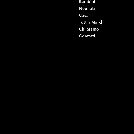
Viale Istria 33, Andria
Bambini
Viale Istria 35, Andria
Neonati
Viale Istria 39, Andria
Casa
Viale Istria 58A, Andria
Tutti i Marchi
Via G. Ceruti 92, Andria
Chi Siamo
Contatti
Di Ruvo Gabriele
P.IVA: 08803590721
C.F: DRVGRL03R07A285K
Link Utili
Social
Domande frequenti
Facebook
Termini e condizioni
Instagram
Informativa sulla privacy
TikTok
Spedizione e Consegna
Whatsapp
Reso e Rimborso
Informativa sui cookie