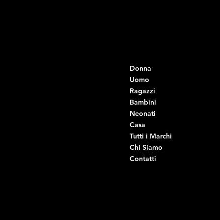
Contatti
Menu
Donna
+39 334 666 6379
info@intimodiruvo.it
Uomo
Ragazzi
Viale Istria 33, Andria
Bambini
Viale Istria 35, Andria
Neonati
Viale Istria 39, Andria
Casa
Viale Istria 58A, Andria
Tutti i Marchi
Via G. Ceruti 92, Andria
Chi Siamo
Contatti
Di Ruvo Gabriele
P.IVA: 08803590721
C.F: DRVGRL03R07A285K
Link Utili
Social