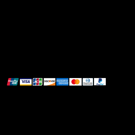
Domande frequenti
Facebook
Termini e condizioni
Instagram
Informativa sulla privacy
TikTok
Spedizione e Consegna
Whatsapp
Reso e Rimborso
Informativa sui cookie
Pagamenti sicuri
Questi metodi di pagamento sono a scopo
illustrativo.
© 2025 Intimo DI RUVO - Tutti i diritti riservati
Powered by G. William Moschetta Web &
Comunicazione